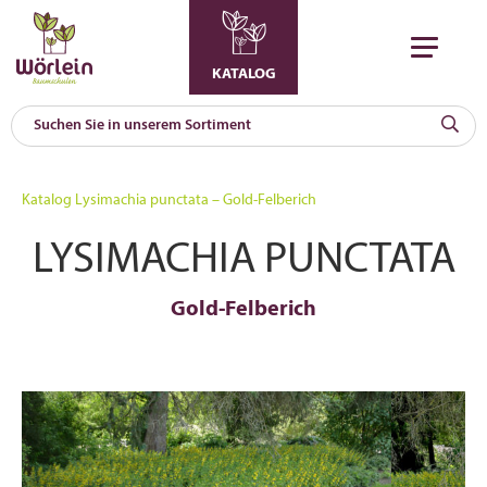
KATALOG
KAT
0
Katalog
Lysimachia punctata – Gold-Felberich
a
LYSIMACHIA PUNCTATA
A
F
l
Gold-Felberich