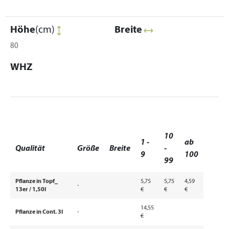
Höhe
(cm)
Breite
80
WHZ
10
1 -
ab
Qualität
Größe
Breite
-
9
100
99
Pflanze in Topf_
5,75
5,75
4,59
-
13er / 1,50l
€
€
€
14,55
Pflanze in Cont. 3l
-
€