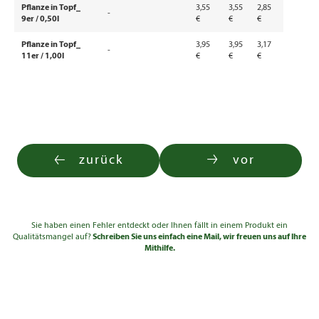
Pflanze in Topf_
3,55
3,55
2,85
-
9er / 0,50l
€
€
€
Pflanze in Topf_
3,95
3,95
3,17
-
11er / 1,00l
€
€
€
zurück
vor
Sie haben einen Fehler entdeckt oder Ihnen fällt in einem Produkt ein
Qualitätsmangel auf?
Schreiben Sie uns einfach eine Mail, wir freuen uns auf Ihre
Mithilfe.