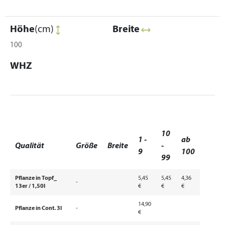
Höhe
(cm)
Breite
100
WHZ
10
1 -
ab
Qualität
Größe
Breite
-
9
100
99
Pflanze in Topf_
5,45
5,45
4,36
-
13er / 1,50l
€
€
€
14,90
Pflanze in Cont. 3l
-
€