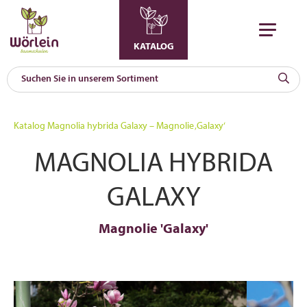
KATALOG
KAT
0
Katalog
Magnolia hybrida Galaxy – Magnolie ‚Galaxy‘
a
MAGNOLIA HYBRIDA
A
F
l
GALAXY
Magnolie 'Galaxy'