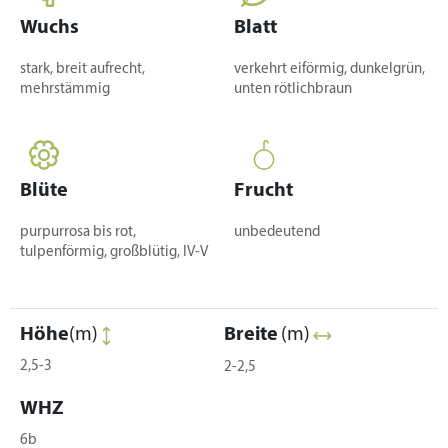
Wuchs
Blatt
stark, breit aufrecht,
verkehrt eiförmig, dunkelgrün,
mehrstämmig
unten rötlichbraun
Blüte
Frucht
purpurrosa bis rot,
unbedeutend
tulpenförmig, großblütig, IV-V
Höhe
(m)
Breite
(m)
2,5-3
2-2,5
WHZ
6b