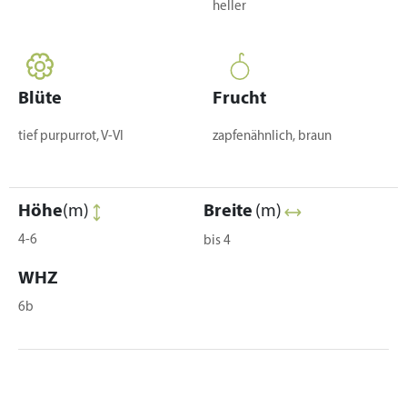
heller
Blüte
Frucht
tief purpurrot, V-VI
zapfenähnlich, braun
Höhe
(m)
Breite
(m)
4-6
bis 4
WHZ
6b