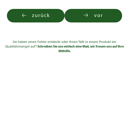
Solitär ab 3xv Cont.
175 -
1.080,00
bis 4
50l
200
€
zurück
vor
200 -
2.160,00
Solitär 5xv mDb
bis 4
225
€
Solitär ab 3xv Cont.
200 -
1.590,00
bis 4
50l
225
€
Sie haben einen Fehler entdeckt oder Ihnen fällt in einem Produkt ein
Qualitätsmangel auf?
Schreiben Sie uns einfach eine Mail, wir freuen uns auf Ihre
225 -
2.760,00
Solitär 5xv mDb
Mithilfe.
bis 4
250
€
250 -
4.520,00
Solitär 6xv mDb
bis 4
275
€
250 -
3.490,00
Solitär 5xv mDb
bis 4
275
€
275 -
4.520,00
Solitär 5xv mDb
bis 4
300
€
275 -
5.750,00
Solitär 6xv mDb
bis 4
300
€