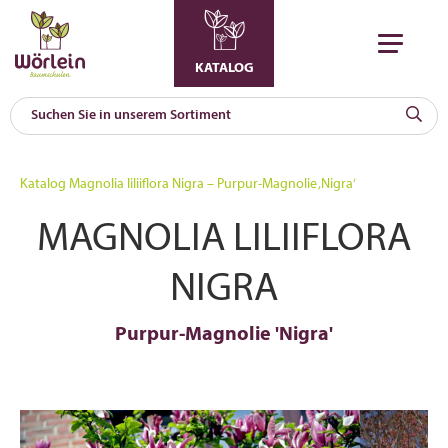
KATALOG
KAT
0
Katalog
Magnolia liliiflora Nigra – Purpur-Magnolie ‚Nigra‘
a
MAGNOLIA LILIIFLORA
A
F
l
NIGRA
Purpur-Magnolie 'Nigra'