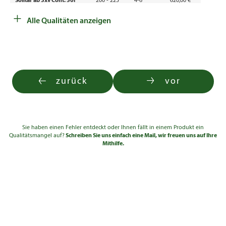
Solitär ab 3xv Cont. 50l
200 - 225
4-6
620,00 €
+
Solitär 4xv mDb
225 - 250
4-6
675,00 €
Alle Qualitäten anzeigen
Solitär 4xv mDb
250 - 300
4-6
865,00 €
zurück
vor
Sie haben einen Fehler entdeckt oder Ihnen fällt in einem Produkt ein
Qualitätsmangel auf?
Schreiben Sie uns einfach eine Mail, wir freuen uns auf Ihre
Mithilfe.