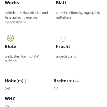
Wuchs
Blatt
mittelstark, Haupttriebe und
verkehrt eiförmig, zugespitzt,
Äste aufrecht, ein- bis
mittelgrün
mehrstämmig
Blüte
Frucht
weiß, sternförmig, IV-V,
unbedeutend
duftend
Höhe
(m)
Breite
(m)
6-8
4-6
WHZ
6b