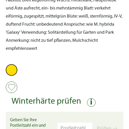
Habitus:
breit kegelförmig
Wuchs:
mittelstark, Haupttriebe
und Äste aufrecht, ein- bis mehrstämmig
Blatt:
verkehrt
eiförmig, zugespitzt, mittelgrün
Blüte:
weiß, sternförmig, IV-V,
duftend
Frucht:
unbedeutend
Ansprüche:
wie M. hybrida
'Galaxy'
Verwendung:
Solitärstellung für Garten und Park
Anmerkung:
nicht zu tief pflanzen, Mulchschicht
empfehlenswert
Winterhärte prüfen
i
Geben Sie Ihre
Postleitzahl ein und
Prüfen