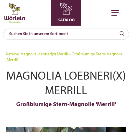
KATALOG
KAT
0
Katalog
Magnolia loebneri(x) Merrill – Großblumige Stern-Magnolie
a
‚Merrill‘
A
MAGNOLIA LOEBNERI(X)
F
l
MERRILL
Großblumige Stern-Magnolie 'Merrill'