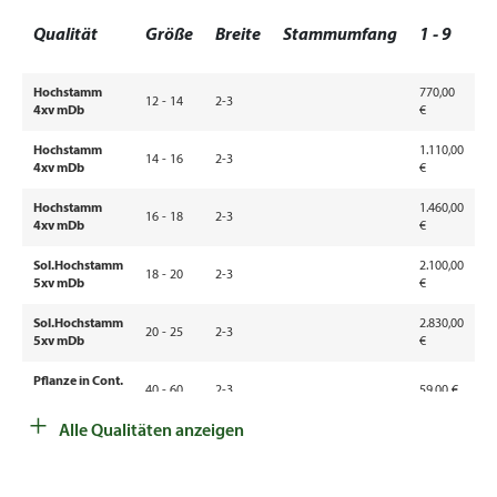
1
Qualität
Größe
Breite
Stammumfang
1 - 9
4
Hochstamm
770,00
12 - 14
2-3
4xv mDb
€
Hochstamm
1.110,00
14 - 16
2-3
4xv mDb
€
Hochstamm
1.460,00
16 - 18
2-3
4xv mDb
€
Sol.Hochstamm
2.100,00
18 - 20
2-3
5xv mDb
€
Sol.Hochstamm
2.830,00
20 - 25
2-3
5xv mDb
€
Pflanze in Cont.
40 - 60
2-3
59,00 €
52
3l
+
Alle Qualitäten anzeigen
Pflanze in Cont.
60 - 80
2-3
80,50 €
70
5l