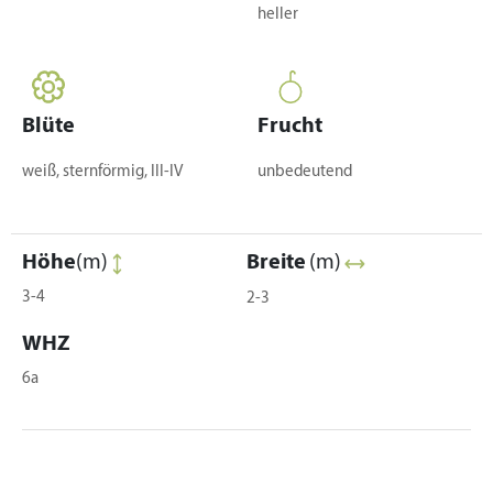
heller
Blüte
Frucht
weiß, sternförmig, III-IV
unbedeutend
Höhe
(m)
Breite
(m)
3-4
2-3
WHZ
6a