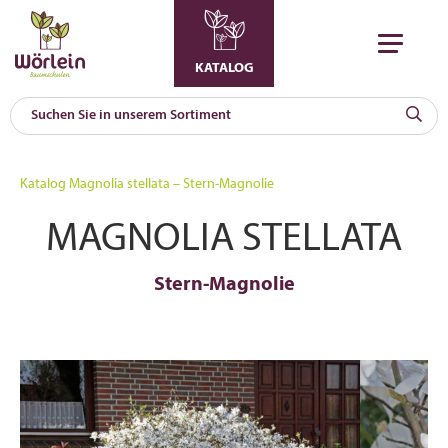
KATALOG
KAT
0
Katalog
Magnolia stellata – Stern-Magnolie
a
MAGNOLIA STELLATA
A
F
l
Stern-Magnolie