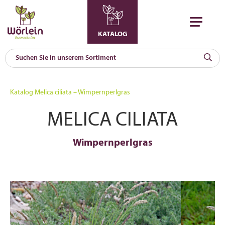
KATALOG
KAT
0
Katalog
Melica ciliata – Wimpernperlgras
a
MELICA CILIATA
A
F
l
Wimpernperlgras