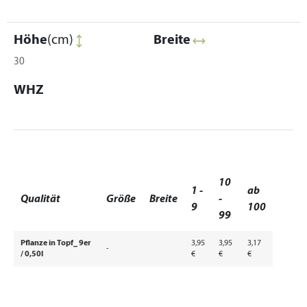
Höhe
(cm)
Breite
30
WHZ
10
1 -
ab
Qualität
Größe
Breite
-
9
100
99
Pflanze in Topf_ 9er
3,95
3,95
3,17
-
/ 0,50l
€
€
€