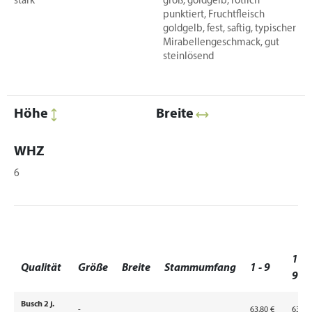
stark
groß, goldgelb, rötlich
punktiert, Fruchtfleisch
goldgelb, fest, saftig, typischer
Mirabellengeschmack, gut
steinlösend
Höhe
Breite
WHZ
6
10 -
Qualität
Größe
Breite
Stammumfang
1 - 9
99
Busch 2 j.
-
63,80 €
63,80