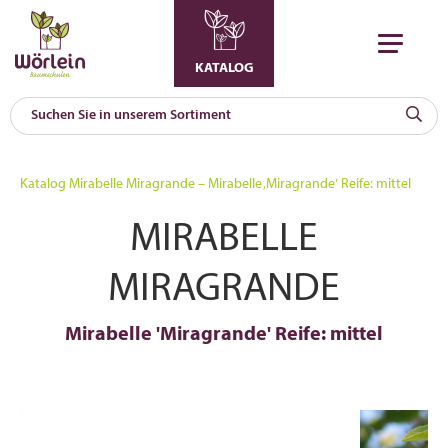
KATALOG
KAT
0
Katalog
Mirabelle Miragrande – Mirabelle ‚Miragrande‘ Reife: mittel
a
MIRABELLE
A
F
l
MIRAGRANDE
Mirabelle 'Miragrande' Reife: mittel