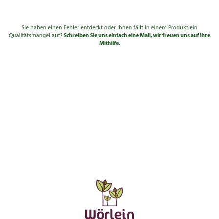
Hochstamm
730,00
645,0
14 - 16
3xv mDb
€
€
Sie haben einen Fehler entdeckt oder Ihnen fällt in einem Produkt ein
Hochstamm
1.020,00
900,0
16 - 18
Qualitätsmangel auf?
Schreiben Sie uns einfach eine Mail, wir freuen uns auf Ihre
3xv mDb
€
€
Mithilfe.
Hochstamm
1.430,00
1.260
18 - 20
4xv mDb
€
€
Hochstamm
1.940,00
1.710
20 - 25
4xv mDb
€
€