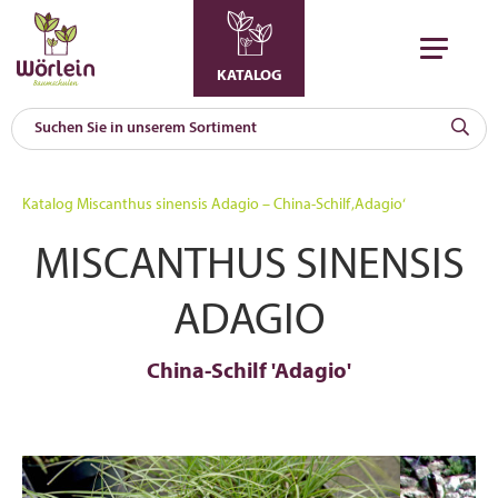
KATALOG
KAT
0
Katalog
Miscanthus sinensis Adagio – China-Schilf ‚Adagio‘
a
MISCANTHUS SINENSIS
A
F
l
ADAGIO
China-Schilf 'Adagio'