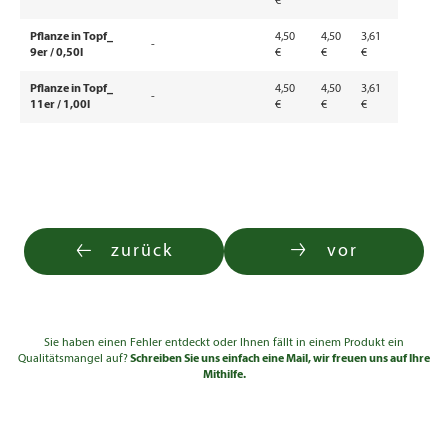
€
Pflanze in Topf_
4,50
4,50
3,61
-
9er / 0,50l
€
€
€
Pflanze in Topf_
4,50
4,50
3,61
-
11er / 1,00l
€
€
€
zurück
vor
Sie haben einen Fehler entdeckt oder Ihnen fällt in einem Produkt ein
Qualitätsmangel auf?
Schreiben Sie uns einfach eine Mail, wir freuen uns auf Ihre
Mithilfe.