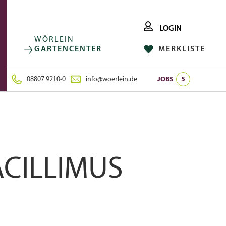
LOGIN
WÖRLEIN
GARTENCENTER
MERKLISTE
FACEBOOK
FOLGE UNS AUF:
INSTAGRAM
08807 9210-0
info@woerlein.de
JOBS
5
ACILLIMUS