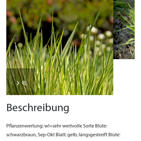
Beschreibung
Pflanzenwertung:
w!=sehr wertvolle Sorte
Blüte:
schwarzbraun, Sep-Okt
Blatt:
gelb, längsgestreift
Blüte: