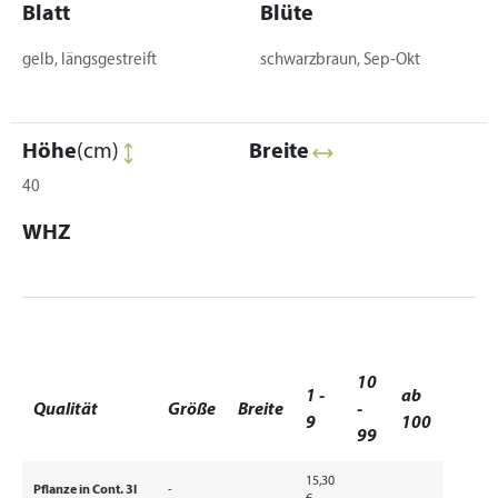
Blatt
Blüte
gelb, längsgestreift
schwarzbraun, Sep-Okt
Höhe
(cm)
Breite
40
WHZ
10
1 -
ab
Qualität
Größe
Breite
-
9
100
99
15,30
Pflanze in Cont. 3l
-