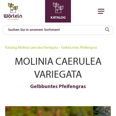
KATALOG
KAT
0
Katalog
Molinia caerulea Variegata – Gelbbuntes Pfeifengras
a
MOLINIA CAERULEA
A
F
l
VARIEGATA
Gelbbuntes Pfeifengras