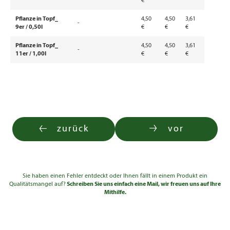
€
Pflanze in Topf_
4,50
4,50
3,61
-
9er / 0,50l
€
€
€
Pflanze in Topf_
4,50
4,50
3,61
-
11er / 1,00l
€
€
€
zurück
vor
Sie haben einen Fehler entdeckt oder Ihnen fällt in einem Produkt ein
Qualitätsmangel auf?
Schreiben Sie uns einfach eine Mail, wir freuen uns auf Ihre
Mithilfe.