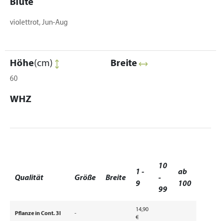
Blüte
violettrot, Jun-Aug
Höhe
(cm)
Breite
60
WHZ
10
1 -
ab
Qualität
Größe
Breite
-
9
100
99
14,90
Pflanze in Cont. 3l
-
€