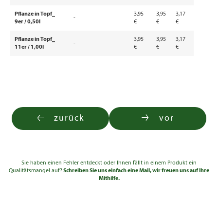
Pflanze in Topf_
3,95
3,95
3,17
-
9er / 0,50l
€
€
€
Pflanze in Topf_
3,95
3,95
3,17
-
11er / 1,00l
€
€
€
zurück
vor
Sie haben einen Fehler entdeckt oder Ihnen fällt in einem Produkt ein
Qualitätsmangel auf?
Schreiben Sie uns einfach eine Mail, wir freuen uns auf Ihre
Mithilfe.