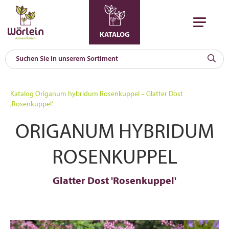
KATALOG
KAT
0
Katalog
Origanum hybridum Rosenkuppel – Glatter Dost
a
‚Rosenkuppel‘
A
ORIGANUM HYBRIDUM
F
l
ROSENKUPPEL
Glatter Dost 'Rosenkuppel'