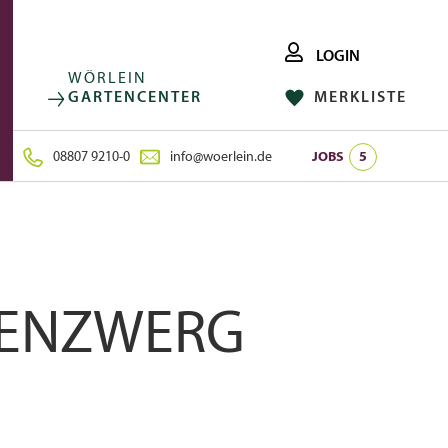
LOGIN
WÖRLEIN
GARTENCENTER
MERKLISTE
FACEBOOK
FOLGE UNS AUF:
INSTAGRAM
08807 9210-0
info@woerlein.de
JOBS
5
TENZWERG