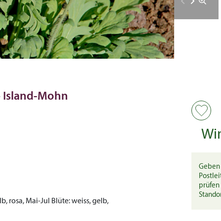
– Island-Mohn
Wi
Geben 
Postlei
prüfen 
Stando
lb, rosa, Mai-Jul
Blüte:
weiss, gelb,