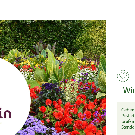
Wi
Geben 
Postlei
prüfen 
Stando