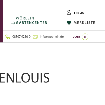
LOGIN
WÖRLEIN
GARTENCENTER
MERKLISTE
FACEBOOK
FOLGE UNS AUF:
INSTAGRAM
08807 9210-0
info@woerlein.de
JOBS
5
KENLOUIS