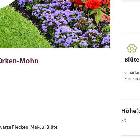
Blüte
 Türken-Mohn
scharla
Flecken
Höhe
(
80
warze Flecken, Mai-Jul
Blüte: