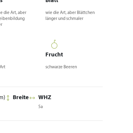
s
Blatt
ie die Art, aber
wie die Art, aber Blättchen
eibenbildung
länger und schmaler
er
Frucht
Art
schwarze Beeren
m)
Breite
WHZ
5a