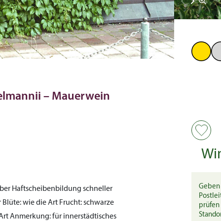
elmannii – Mauerwein
Wi
Geben 
 aber Haftscheibenbildung schneller
Postlei
r
Blüte:
wie die Art
Frucht:
schwarze
prüfen 
Stando
Art
Anmerkung:
für innerstädtisches