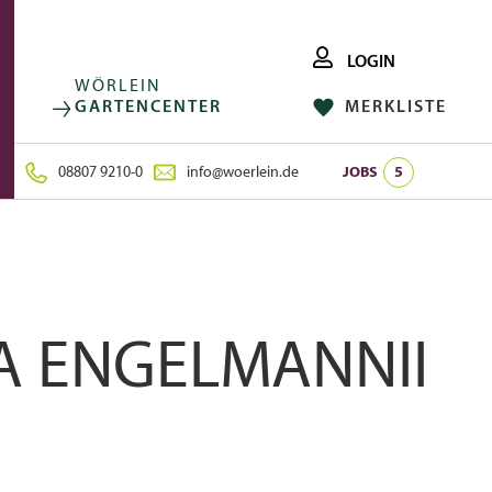
LOGIN
WÖRLEIN
GARTENCENTER
MERKLISTE
FACEBOOK
FOLGE UNS AUF:
INSTAGRAM
08807 9210-0
info@woerlein.de
JOBS
5
A ENGELMANNII