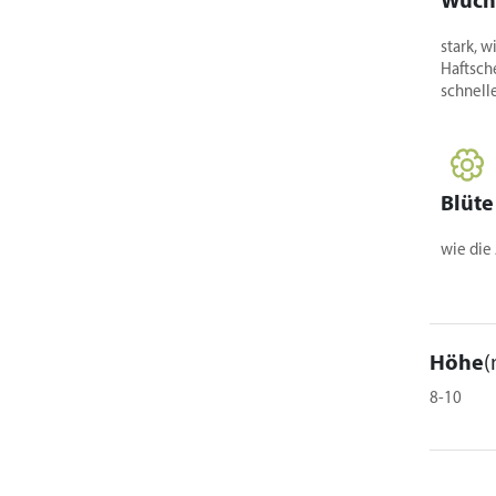
Wuch
stark, w
Haftsch
schnell
Blüte
wie die 
Höhe
(
8-10