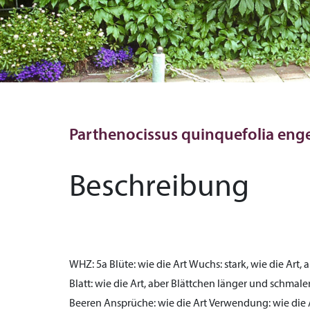
Parthenocissus quinquefolia eng
Beschreibung
WHZ:
5a
Blüte:
wie die Art
Wuchs:
stark, wie die Art,
Blatt:
wie die Art, aber Blättchen länger und schmale
Beeren
Ansprüche:
wie die Art
Verwendung:
wie die 