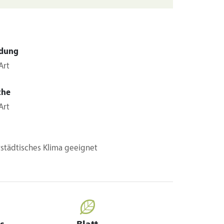
dung
Art
che
Art
rstädtisches Klima geeignet