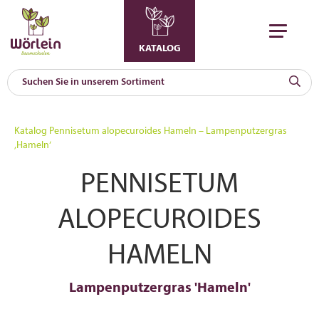
KATALOG
KAT
0
Katalog
Pennisetum alopecuroides Hameln – Lampenputzergras
a
‚Hameln‘
A
PENNISETUM
F
l
ALOPECUROIDES
HAMELN
Lampenputzergras 'Hameln'