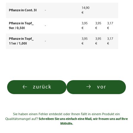
14,90
Pflanze in Cont. 3l
-
€
Pflanze in Topf_
3,95
3,95
3,17
-
9er / 0,50l
€
€
€
Pflanze in Topf_
3,95
3,95
3,17
-
11er / 1,00l
€
€
€
zurück
vor
Sie haben einen Fehler entdeckt oder Ihnen fällt in einem Produkt ein
Qualitätsmangel auf?
Schreiben Sie uns einfach eine Mail, wir freuen uns auf Ihre
Mithilfe.