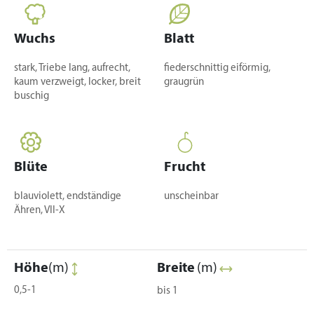
Wuchs
Blatt
stark, Triebe lang, aufrecht,
fiederschnittig eiförmig,
kaum verzweigt, locker, breit
graugrün
buschig
Blüte
Frucht
blauviolett, endständige
unscheinbar
Ähren, VII-X
Höhe
(m)
Breite
(m)
0,5-1
bis 1