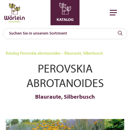
KATALOG
KAT
0
Katalog
Perovskia abrotanoides – Blauraute, Silberbusch
a
PEROVSKIA
A
F
l
ABROTANOIDES
Blauraute, Silberbusch