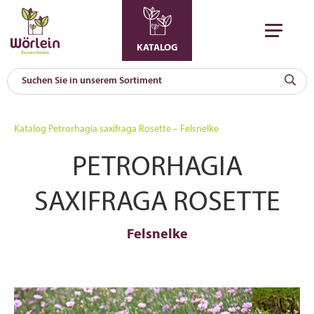
KATALOG
KAT
0
Katalog
Petrorhagia saxifraga Rosette – Felsnelke
a
PETRORHAGIA
A
F
l
SAXIFRAGA ROSETTE
Felsnelke