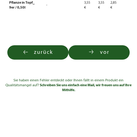
Pflanze in Topf_
3,55
3,55
2,85
-
9er / 0,50l
€
€
€
zurück
vor
Sie haben einen Fehler entdeckt oder Ihnen fällt in einem Produkt ein
Qualitätsmangel auf?
Schreiben Sie uns einfach eine Mail, wir freuen uns auf Ihre
Mithilfe.