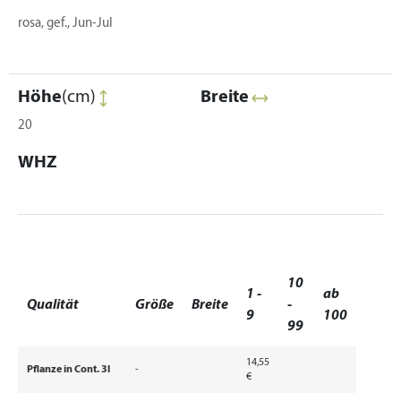
rosa, gef., Jun-Jul
Höhe
(cm)
Breite
20
WHZ
10
1 -
ab
Qualität
Größe
Breite
-
9
100
99
14,55
Pflanze in Cont. 3l
-
€