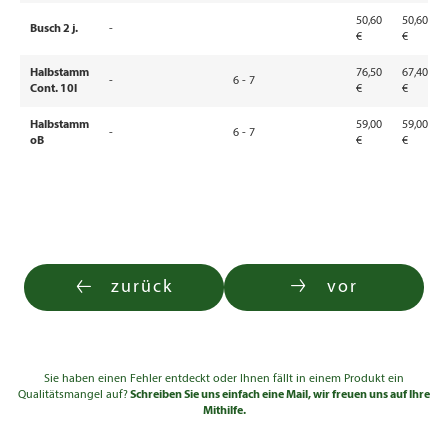
50,60
50,60
Busch 2 j.
-
€
€
Halbstamm
76,50
67,40
-
6 - 7
Cont. 10l
€
€
Halbstamm
59,00
59,00
-
6 - 7
oB
€
€
zurück
vor
Sie haben einen Fehler entdeckt oder Ihnen fällt in einem Produkt ein
Qualitätsmangel auf?
Schreiben Sie uns einfach eine Mail, wir freuen uns auf Ihre
Mithilfe.