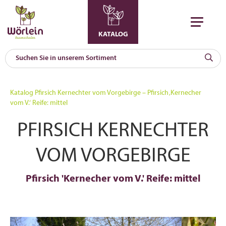
KATALOG
KAT
0
Katalog
Pfirsich Kernechter vom Vorgebirge – Pfirsich ‚Kernecher
a
vom V.‘ Reife: mittel
A
PFIRSICH KERNECHTER
F
l
VOM VORGEBIRGE
Pfirsich 'Kernecher vom V.' Reife: mittel