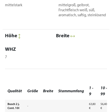
mittelstark
mittelgroß, gelbrot,
Fruchtfleisch weiß, süß,
aromatisch, saftig, steinlösend
Höhe
Breite
WHZ
7
1 -
10 -
Qualität
Größe
Breite
Stammumfang
9
99
Busch 2 j.
63,80
56,40
-
Cont. 10l
€
€