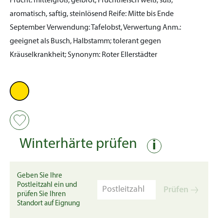
Frucht:
mittelgroß, gelbrot, Fruchtfleisch weiß, süß,
aromatisch, saftig, steinlösend
Reife:
Mitte bis Ende
September
Verwendung:
Tafelobst, Verwertung
Anm.:
geeignet als Busch, Halbstamm; tolerant gegen
Kräuselkrankheit; Synonym: Roter Ellerstädter
Winterhärte prüfen
i
Geben Sie Ihre
Postleitzahl ein und
Prüfen
prüfen Sie Ihren
Standort auf Eignung