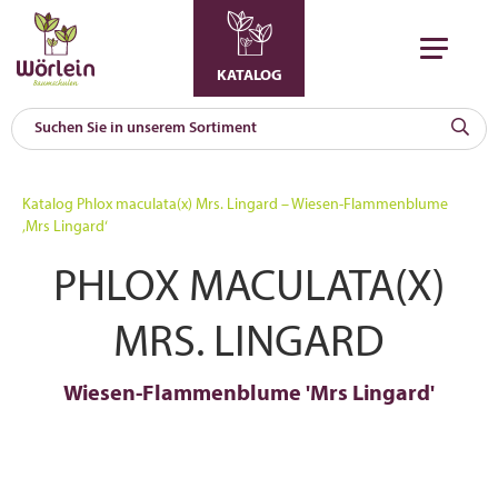
KATALOG
KAT
0
Katalog
Phlox maculata(x) Mrs. Lingard – Wiesen-Flammenblume
a
‚Mrs Lingard‘
A
PHLOX MACULATA(X)
F
l
MRS. LINGARD
Wiesen-Flammenblume 'Mrs Lingard'