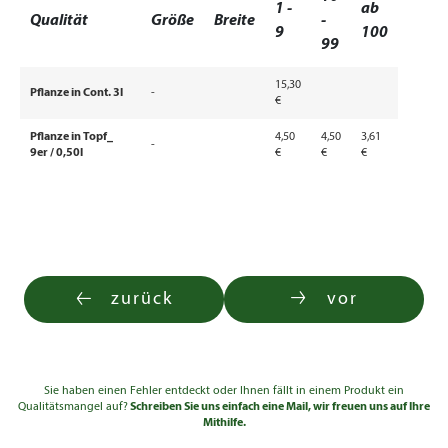
1 -
ab
Qualität
Größe
Breite
-
9
100
99
15,30
Pflanze in Cont. 3l
-
€
Pflanze in Topf_
4,50
4,50
3,61
-
9er / 0,50l
€
€
€
zurück
vor
Sie haben einen Fehler entdeckt oder Ihnen fällt in einem Produkt ein
Qualitätsmangel auf?
Schreiben Sie uns einfach eine Mail, wir freuen uns auf Ihre
Mithilfe.