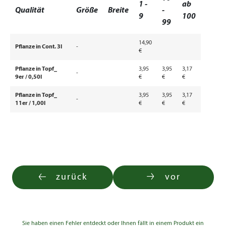
1 -
ab
Qualität
Größe
Breite
-
9
100
99
14,90
Pflanze in Cont. 3l
-
€
Pflanze in Topf_
3,95
3,95
3,17
-
9er / 0,50l
€
€
€
Pflanze in Topf_
3,95
3,95
3,17
-
11er / 1,00l
€
€
€
zurück
vor
Sie haben einen Fehler entdeckt oder Ihnen fällt in einem Produkt ein