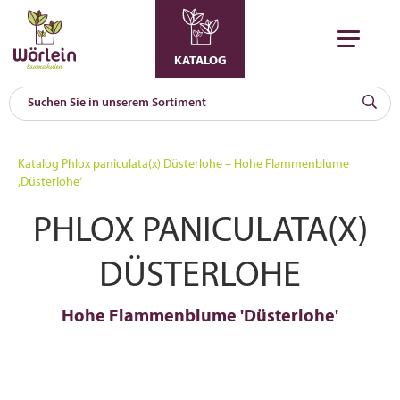
KATALOG
KAT
0
Katalog
Phlox paniculata(x) Düsterlohe – Hohe Flammenblume
a
‚Düsterlohe‘
A
PHLOX PANICULATA(X)
F
l
DÜSTERLOHE
Hohe Flammenblume 'Düsterlohe'