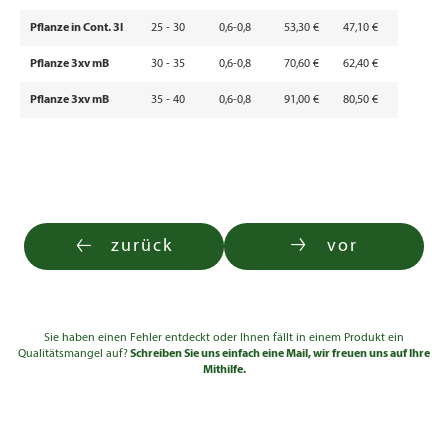
Pflanze in Cont. 3l
25 - 30
0,6-0,8
53,30 €
47,10 €
Pflanze 3xv mB
30 - 35
0,6-0,8
70,60 €
62,40 €
Pflanze 3xv mB
35 - 40
0,6-0,8
91,00 €
80,50 €
zurück
vor
Sie haben einen Fehler entdeckt oder Ihnen fällt in einem Produkt ein
Qualitätsmangel auf?
Schreiben Sie uns einfach eine Mail, wir freuen uns auf Ihre
Mithilfe.