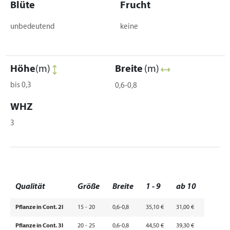
Blüte
Frucht
unbedeutend
keine
Höhe
(m)
Breite
(m)
bis 0,3
0,6-0,8
WHZ
3
Qualität
Größe
Breite
1 - 9
ab 10
Pflanze in Cont. 2l
15 - 20
0,6-0,8
35,10 €
31,00 €
Pflanze in Cont. 3l
20 - 25
0,6-0,8
44,50 €
39,30 €