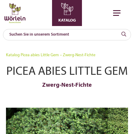
KATALOG
KAT
0
Katalog
Picea abies Little Gem – Zwerg-Nest-Fichte
a
PICEA ABIES LITTLE GEM
A
F
l
Zwerg-Nest-Fichte