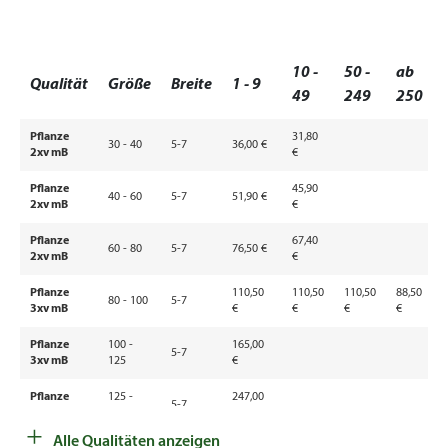
10 -
50 -
ab
Qualität
Größe
Breite
1 - 9
49
249
250
Pflanze
31,80
30 - 40
5-7
36,00 €
2xv mB
€
Pflanze
45,90
40 - 60
5-7
51,90 €
2xv mB
€
Pflanze
67,40
60 - 80
5-7
76,50 €
2xv mB
€
Pflanze
110,50
110,50
110,50
88,50
80 - 100
5-7
3xv mB
€
€
€
€
Pflanze
100 -
165,00
5-7
3xv mB
125
€
Pflanze
125 -
247,00
5-7
3xv mB
150
€
+
Alle Qualitäten anzeigen