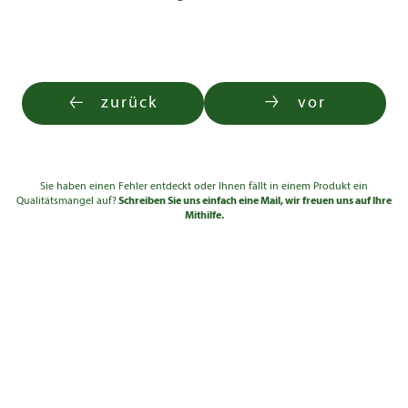
Pflanze
150 -
335,00
5-7
3xv mB
175
€
Solitär 5xv
250 -
1.390,00
5-7
mDb
275
€
Solitär 5xv
275 -
1.940,00
zurück
vor
5-7
mDb
300
€
Solitär 5xv
300 -
2.760,00
5-7
mDb
350
€
Sie haben einen Fehler entdeckt oder Ihnen fällt in einem Produkt ein
Qualitätsmangel auf?
Schreiben Sie uns einfach eine Mail, wir freuen uns auf Ihre
Mithilfe.