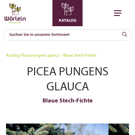
KATALOG
KAT
0
Katalog
Picea pungens glauca – Blaue Stech-Fichte
a
PICEA PUNGENS
A
F
l
GLAUCA
Blaue Stech-Fichte