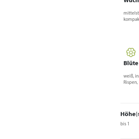
Wuch
mittelst
kompakt
Blüte
weiß, i
Rispen, 
Höhe
(
bis 1