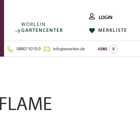
LOGIN
WÖRLEIN
GARTENCENTER
MERKLISTE
FACEBOOK
FOLGE UNS AUF:
INSTAGRAM
08807 9210-0
info@woerlein.de
JOBS
5
 FLAME