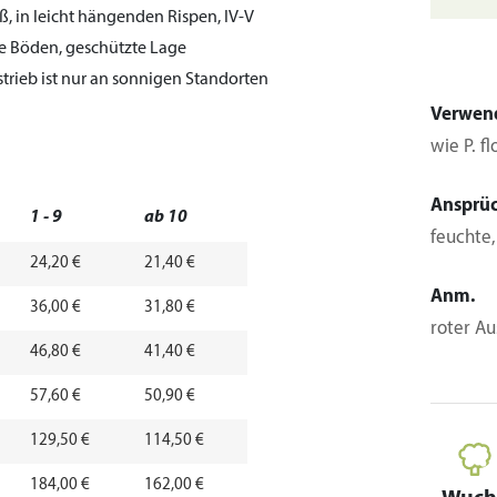
, in leicht hängenden Rispen, IV-V
e Böden, geschützte Lage
strieb ist nur an sonnigen Standorten
Verwen
wie P. f
Ansprü
1 - 9
ab 10
feuchte
24,20 €
21,40 €
Anm.
36,00 €
31,80 €
roter Au
46,80 €
41,40 €
57,60 €
50,90 €
129,50 €
114,50 €
184,00 €
162,00 €