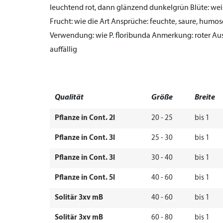
leuchtend rot, dann glänzend dunkelgrün
Blüte:
weiß
Frucht:
wie die Art
Ansprüche:
feuchte, saure, humos
Verwendung:
wie P. floribunda
Anmerkung:
roter Au
auffällig
Qualität
Größe
Breite
Pflanze in Cont. 2l
20 - 25
bis 1
Pflanze in Cont. 3l
25 - 30
bis 1
Pflanze in Cont. 3l
30 - 40
bis 1
Pflanze in Cont. 5l
40 - 60
bis 1
Solitär 3xv mB
40 - 60
bis 1
Solitär 3xv mB
60 - 80
bis 1