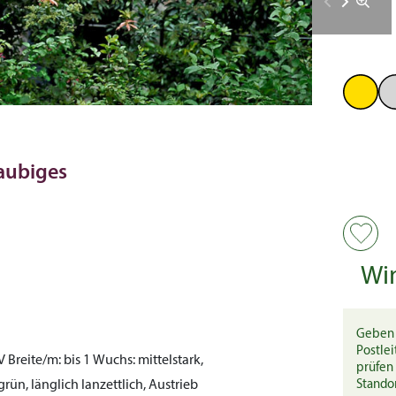
laubiges
Wi
Geben 
Postlei
-V
Breite/m:
bis 1
Wuchs:
mittelstark,
prüfen 
ün, länglich lanzettlich, Austrieb
Stando