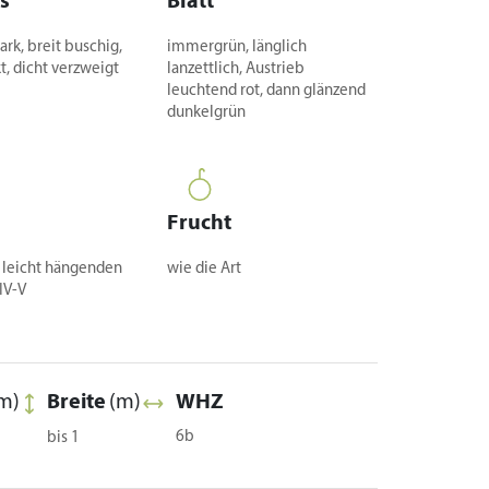
s
Blatt
ark, breit buschig,
immergrün, länglich
, dicht verzweigt
lanzettlich, Austrieb
leuchtend rot, dann glänzend
dunkelgrün
Frucht
n leicht hängenden
wie die Art
IV-V
m)
Breite
(m)
WHZ
6b
bis 1