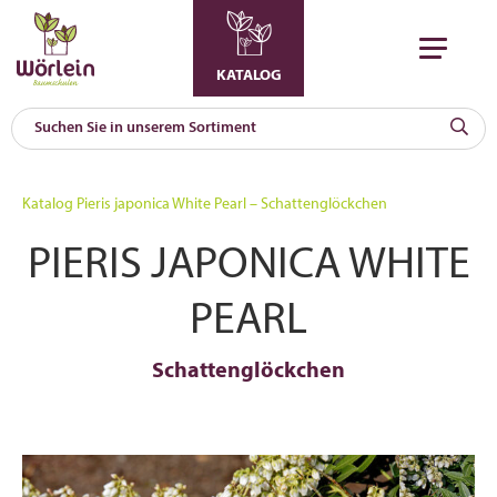
KATALOG
KAT
0
Katalog
Pieris japonica White Pearl – Schattenglöckchen
a
PIERIS JAPONICA WHITE
A
F
l
PEARL
Schattenglöckchen