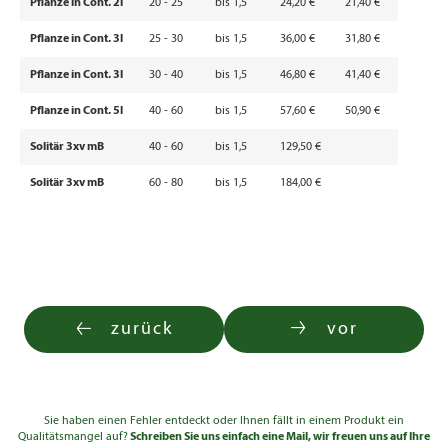
Pflanze in Cont. 2l
20 - 25
bis 1,5
24,20 €
21,40 €
Pflanze in Cont. 3l
25 - 30
bis 1,5
36,00 €
31,80 €
Pflanze in Cont. 3l
30 - 40
bis 1,5
46,80 €
41,40 €
Pflanze in Cont. 5l
40 - 60
bis 1,5
57,60 €
50,90 €
Solitär 3xv mB
40 - 60
bis 1,5
129,50 €
Solitär 3xv mB
60 - 80
bis 1,5
184,00 €
zurück
vor
Sie haben einen Fehler entdeckt oder Ihnen fällt in einem Produkt ein
Qualitätsmangel auf?
Schreiben Sie uns einfach eine Mail, wir freuen uns auf Ihre