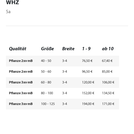
WHZ
5a
Qualität
Größe
Breite
1 - 9
ab 10
Pflanze 2xv mB
40 - 50
3-4
76,50 €
67,40 €
Pflanze 2xv mB
50 - 60
3-4
96,50 €
85,00 €
Pflanze 3xv mB
60 - 80
3-4
120,00 €
106,00 €
Pflanze 3xv mB
80 - 100
3-4
152,00 €
134,50 €
Pflanze 3xv mB
100 - 125
3-4
194,00 €
171,00 €