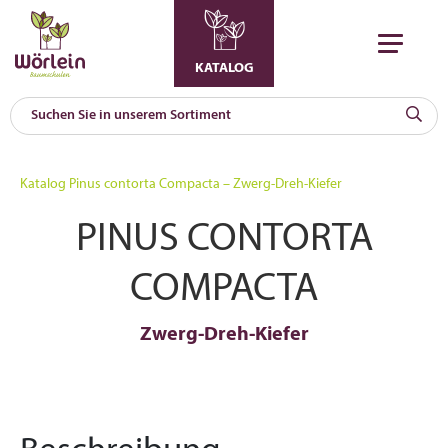
KATALOG
KAT
0
Katalog
Pinus contorta Compacta – Zwerg-Dreh-Kiefer
a
PINUS CONTORTA
A
F
l
COMPACTA
Zwerg-Dreh-Kiefer