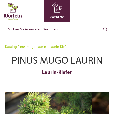
KATALOG
KAT
0
Katalog
Pinus mugo Laurin – Laurin-Kiefer
a
PINUS MUGO LAURIN
A
F
l
Laurin-Kiefer