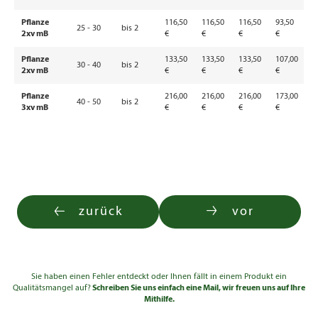
Pflanze
116,50
116,50
116,50
93,50
25 - 30
bis 2
2xv mB
€
€
€
€
Pflanze
133,50
133,50
133,50
107,00
30 - 40
bis 2
2xv mB
€
€
€
€
Pflanze
216,00
216,00
216,00
173,00
40 - 50
bis 2
3xv mB
€
€
€
€
zurück
vor
Sie haben einen Fehler entdeckt oder Ihnen fällt in einem Produkt ein
Qualitätsmangel auf?
Schreiben Sie uns einfach eine Mail, wir freuen uns auf Ihre
Mithilfe.