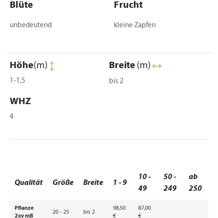
Blüte
Frucht
unbedeutend
kleine Zapfen
Höhe
(m)
Breite
(m)
1-1,5
bis 2
WHZ
4
10 -
50 -
ab
Qualität
Größe
Breite
1 - 9
49
249
250
Pflanze
98,50
87,00
20 - 25
bis 2
2xv mB
€
€