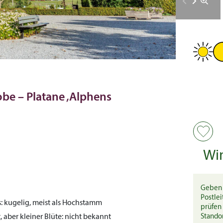
obe – Platane ‚Alphens
Wi
Geben 
Postlei
:
kugelig, meist als Hochstamm
prüfen 
, aber kleiner
Blüte:
nicht bekannt
Stando