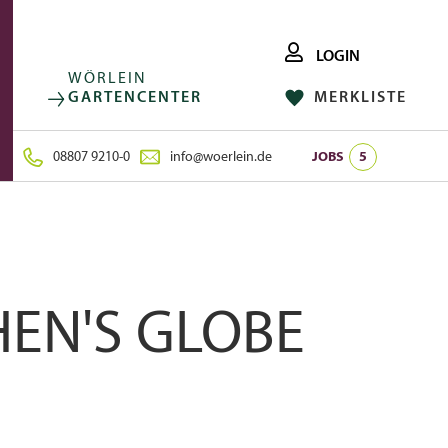
LOGIN
WÖRLEIN
GARTENCENTER
MERKLISTE
FACEBOOK
FOLGE UNS AUF:
INSTAGRAM
08807 9210-0
info@woerlein.de
JOBS
5
HEN'S GLOBE