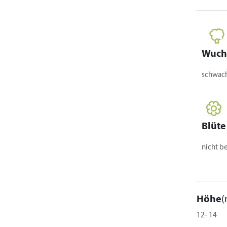
Wuch
schwach
Blüte
nicht b
Höhe
(
12- 14