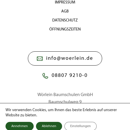
IMPRESSUM
AGB
DATENSCHUTZ
ÖFFNUNGSZEITEN
info@woerlein.de
08807 9210-0
Wörlein Baumschulen GmbH
Baumschulweg 9
86911 Dießen a. Ammersee
Wir verwenden Cookies, um Ihnen das beste Erlebnis auf unserer
Website zu bieten.
Annehmen
Ablehnen
Einstellungen
© 2026 Wörlein Baumschulen GmbH