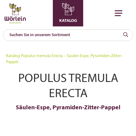
KATALOG
KAT
0
Katalog
Populus tremula Erecta – Säulen-Espe, Pyramiden-Zitter-
a
Pappel
A
POPULUS TREMULA
F
l
ERECTA
Säulen-Espe, Pyramiden-Zitter-Pappel