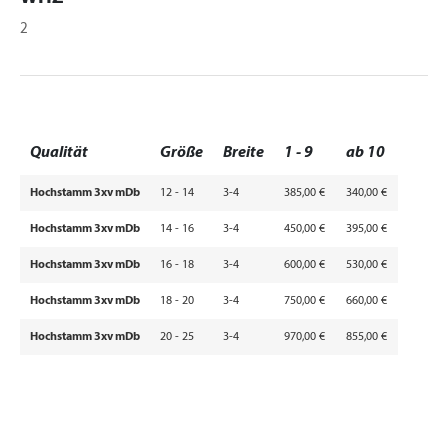
2
Qualität
Größe
Breite
1 - 9
ab 10
Hochstamm 3xv mDb
12 - 14
3-4
385,00 €
340,00 €
Hochstamm 3xv mDb
14 - 16
3-4
450,00 €
395,00 €
Hochstamm 3xv mDb
16 - 18
3-4
600,00 €
530,00 €
Hochstamm 3xv mDb
18 - 20
3-4
750,00 €
660,00 €
Hochstamm 3xv mDb
20 - 25
3-4
970,00 €
855,00 €