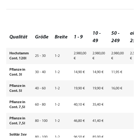
10 -
50 -
ab
Qualität
Größe
Breite
1 - 9
49
249
250
Hochstamm
2.980,00
2.980,00
2.980,00
2.390,
25 - 30
1-2
Cont. 120l
€
€
€
€
Pflanze in
30 - 40
1-2
14,90 €
14,90 €
11,95 €
Cont. 3l
Pflanze in
40 - 60
1-2
19,90 €
19,90 €
16,00 €
Cont. 5l
Pflanze in
60 - 80
1-2
40,10 €
35,40 €
Cont. 7,5l
Pflanze in
80 - 100
1-2
46,80 €
41,40 €
Cont. 7,5l
Solitär 3xv
80 - 100
1-2
96,50 €
85,00 €
mB