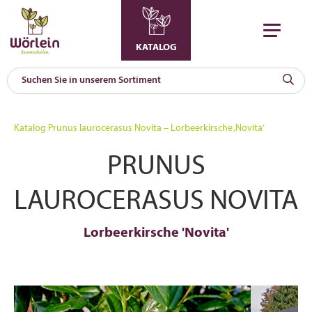
KATALOG
KAT
0
Katalog
Prunus laurocerasus Novita – Lorbeerkirsche ‚Novita‘
a
PRUNUS
A
F
l
LAUROCERASUS NOVITA
Lorbeerkirsche 'Novita'