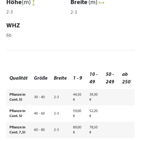
Höhe
(m)
Breite
(m)
2-3
2-3
WHZ
6b
10 -
50 -
ab
Qualität
Größe
Breite
1 - 9
49
249
250
Pflanze in
44,50
39,30
30 - 40
2-3
Cont. 5l
€
€
Pflanze in
59,00
52,20
40 - 60
2-3
Cont. 5l
€
€
Pflanze in
89,00
78,50
60 - 80
2-3
Cont. 7,5l
€
€