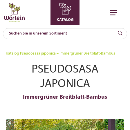
KATALOG
KAT
0
Katalog
Pseudosasa japonica – Immergrüner Breitblatt-Bambus
a
PSEUDOSASA
A
F
l
JAPONICA
Immergrüner Breitblatt-Bambus