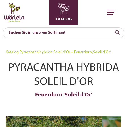
KATALOG
KAT
0
Katalog
Pyracantha hybrida Soleil d’Or – Feuerdorn ‚Soleil d’Or‘
a
PYRACANTHA HYBRIDA
A
F
l
SOLEIL D'OR
Feuerdorn 'Soleil d'Or'