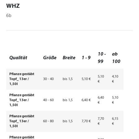
WHZ
6b
10 -
ab
Qualität
Größe
Breite
1 - 9
99
100
Pflanze gestäbt
5,10
4,10
Topf_ 13er /
30 - 40
bis 1,5
5,10 €
€
€
1,50l
Pflanze gestäbt
6,40
5,10
Topf_ 13er /
40 - 60
bis 1,5
6,40 €
€
€
1,50l
Pflanze gestäbt
7,70
6,15
Topf_ 13er /
60 - 80
bis 1,5
7,70 €
€
€
1,50l
Pflanze gestäbt