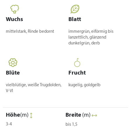
Wuchs
Blatt
mittelstark, Rinde bedornt
immergrün, eiförmig bis
lanzettlich, glänzend
dunkelgrün, derb
Blüte
Frucht
vielblütige, weiße Trugdolden,
kugelig, goldgelb
V-VI
Höhe
(m)
Breite
(m)
3-4
bis 1,5