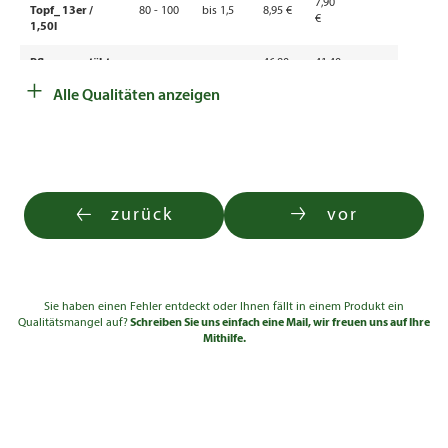
7,90
Topf_ 13er /
80 - 100
bis 1,5
8,95 €
€
1,50l
Pflanze gestäbt
46,80
41,40
80 - 100
bis 1,5
+
Cont. 7,5l
€
€
Alle Qualitäten anzeigen
Pflanze gestäbt
100 -
68,90
60,90
bis 1,5
Cont. 7,5l
125
€
€
Solitär ab 3xv
125 -
114,00
bis 1,5
Cont. 20l
150
€
zurück
vor
Solitär ab 3xv
150 -
145,00
bis 1,5
Cont. 20l
175
€
Sie haben einen Fehler entdeckt oder Ihnen fällt in einem Produkt ein
Qualitätsmangel auf?
Schreiben Sie uns einfach eine Mail, wir freuen uns auf Ihre
Mithilfe.