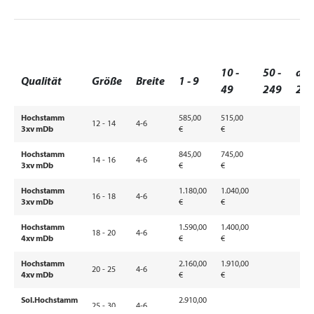
10 -
50 -
ab
Qualität
Größe
Breite
1 - 9
49
249
25
Hochstamm
585,00
515,00
12 - 14
4-6
3xv mDb
€
€
Hochstamm
845,00
745,00
14 - 16
4-6
3xv mDb
€
€
Hochstamm
1.180,00
1.040,00
16 - 18
4-6
3xv mDb
€
€
Hochstamm
1.590,00
1.400,00
18 - 20
4-6
4xv mDb
€
€
Hochstamm
2.160,00
1.910,00
20 - 25
4-6
4xv mDb
€
€
Sol.Hochstamm
2.910,00
25 - 30
4-6
5xv mDb
€