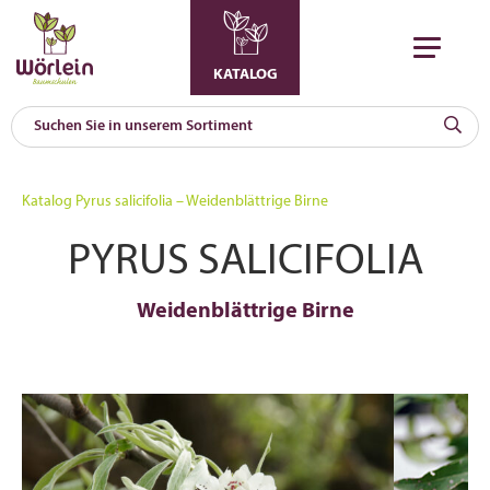
KATALOG
KAT
0
Katalog
Pyrus salicifolia – Weidenblättrige Birne
a
PYRUS SALICIFOLIA
A
F
l
Weidenblättrige Birne