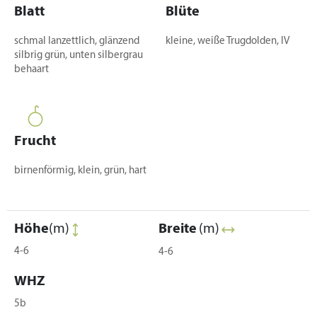
Blatt
Blüte
schmal lanzettlich, glänzend
kleine, weiße Trugdolden, IV
silbrig grün, unten silbergrau
behaart
Frucht
birnenförmig, klein, grün, hart
Höhe
(m)
Breite
(m)
4-6
4-6
WHZ
5b