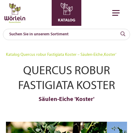
KATALOG
KAT
0
Katalog
Quercus robur Fastigiata Koster – Säulen-Eiche ‚Koster‘
a
QUERCUS ROBUR
A
F
l
FASTIGIATA KOSTER
Säulen-Eiche 'Koster'