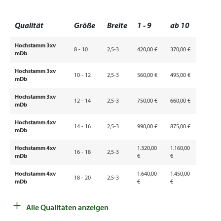
Qualität
Größe
Breite
1 - 9
ab 10
Hochstamm 3xv
8 - 10
2,5-3
420,00 €
370,00 €
mDb
Hochstamm 3xv
10 - 12
2,5-3
560,00 €
495,00 €
mDb
Hochstamm 3xv
12 - 14
2,5-3
750,00 €
660,00 €
mDb
Hochstamm 4xv
14 - 16
2,5-3
990,00 €
875,00 €
mDb
Hochstamm 4xv
1.320,00
1.160,00
16 - 18
2,5-3
mDb
€
€
Hochstamm 4xv
1.640,00
1.450,00
18 - 20
2,5-3
mDb
€
€
+
Hochstamm 5xv
2.290,00
20 - 25
2,5-3
Alle Qualitäten anzeigen
mDb
€