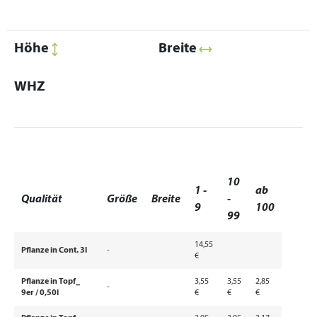
Höhe
Breite
WHZ
10
1 -
ab
Qualität
Größe
Breite
-
9
100
99
14,55
Pflanze in Cont. 3l
-
€
Pflanze in Topf_
3,55
3,55
2,85
-
9er / 0,50l
€
€
€