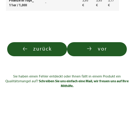
Pflanze in Topf_
3,95
3,95
3,17
-
11er / 1,00l
€
€
€
zurück
vor
Sie haben einen Fehler entdeckt oder Ihnen fällt in einem Produkt ein
Qualitätsmangel auf?
Schreiben Sie uns einfach eine Mail, wir freuen uns auf Ihre
Mithilfe.