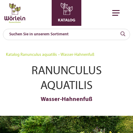
KATALOG
KAT
0
Katalog
Ranunculus aquatilis – Wasser-Hahnenfuß
a
RANUNCULUS
A
F
l
AQUATILIS
Wasser-Hahnenfuß