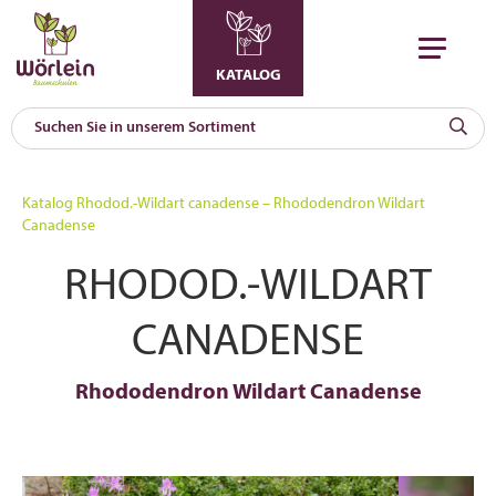
KATALOG
KAT
0
Katalog
Rhodod.-Wildart canadense – Rhododendron Wildart
a
Canadense
A
RHODOD.-WILDART
F
l
CANADENSE
Rhododendron Wildart Canadense