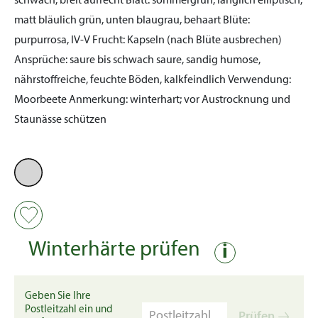
schwach, breit aufrecht
Blatt:
sommergrün, länglich elliptisch,
matt bläulich grün, unten blaugrau, behaart
Blüte:
purpurrosa, IV-V
Frucht:
Kapseln (nach Blüte ausbrechen)
Ansprüche:
saure bis schwach saure, sandig humose,
nährstoffreiche, feuchte Böden, kalkfeindlich
Verwendung:
Moorbeete
Anmerkung:
winterhart; vor Austrocknung und
Staunässe schützen
Winterhärte prüfen
i
Geben Sie Ihre
Postleitzahl ein und
Prüfen