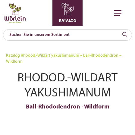
KATALOG
KAT
0
Katalog
Rhodod.-Wildart yakushimanum – Ball-Rhododendron –
a
Wildform
A
RHODOD.-WILDART
F
l
YAKUSHIMANUM
Ball-Rhododendron - Wildform