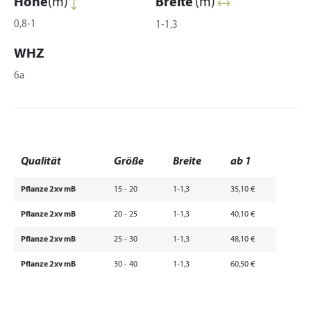
Höhe
(m)
Breite
(m)
0,8-1
1-1,3
WHZ
6a
Qualität
Größe
Breite
ab 1
Pflanze 2xv mB
15 - 20
1-1,3
35,10 €
Pflanze 2xv mB
20 - 25
1-1,3
40,10 €
Pflanze 2xv mB
25 - 30
1-1,3
48,10 €
Pflanze 2xv mB
30 - 40
1-1,3
60,50 €