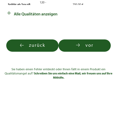
120 -
Solitär ab 3xv oB
795,00 €
140
+
Alle Qualitäten anzeigen
120 -
Solitär ab 3xv oB
600,00 €
140
140 -
Solitär ab 3xv oB
795,00 €
160
140 -
zurück
vor
Solitär ab 3xv oB
970,00 €
160
160 -
Solitär ab 3xv oB
945,00 €
180
Sie haben einen Fehler entdeckt oder Ihnen fällt in einem Produkt ein
160 -
Solitär ab 3xv oB
1.150,00 €
Qualitätsmangel auf?
Schreiben Sie uns einfach eine Mail, wir freuen uns auf Ihre
180
Mithilfe.
180 -
Solitär ab 3xv oB
2.470,00 €
200