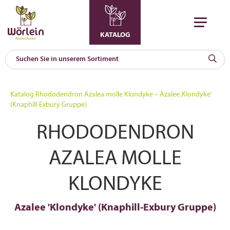
KATALOG
KAT
0
Katalog
Rhododendron Azalea molle Klondyke – Azalee ‚Klondyke‘
a
(Knaphill-Exbury Gruppe)
A
RHODODENDRON
F
l
AZALEA MOLLE
KLONDYKE
Azalee 'Klondyke' (Knaphill-Exbury Gruppe)