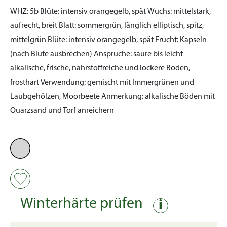
WHZ:
5b
Blüte:
intensiv orangegelb, spät
Wuchs:
mittelstark,
aufrecht, breit
Blatt:
sommergrün, länglich elliptisch, spitz,
mittelgrün
Blüte:
intensiv orangegelb, spät
Frucht:
Kapseln
(nach Blüte ausbrechen)
Ansprüche:
saure bis leicht
alkalische, frische, nährstoffreiche und lockere Böden,
frosthart
Verwendung:
gemischt mit Immergrünen und
Laubgehölzen, Moorbeete
Anmerkung:
alkalische Böden mit
Quarzsand und Torf anreichern
Winterhärte prüfen
i