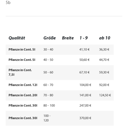
5b
Qualität
Größe
Breite
1 - 9
ab 10
Pflanze in Cont. 5l
30 - 40
41,10 €
36,30 €
Pflanze in Cont. 5l
40 - 50
50,60 €
44,70 €
Pflanze in Cont.
50 - 60
67,10 €
59,30 €
7,5l
Pflanze in Cont. 12l
60 - 70
104,00 €
92,00 €
Pflanze in Cont. 20l
70 - 80
141,00 €
124,50 €
Pflanze in Cont. 30l
80 - 100
247,00 €
100 -
Pflanze in Cont. 30l
370,00 €
120