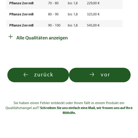
Pflanze 2xv mB
70 - 80
bis 1,8
229,00 €
Pflanze 2xv mB
80 - 90
bis 1,8
325,00 €
Pflanze 2xv mB
90 - 100
bis 1,8
545,00 €
+
Alle Qualitäten anzeigen
zurück
vor
Sie haben einen Fehler entdeckt oder Ihnen fällt in einem Produkt ein
Qualitätsmangel auf?
Schreiben Sie uns einfach eine Mail, wir freuen uns auf Ihre
Mithilfe.