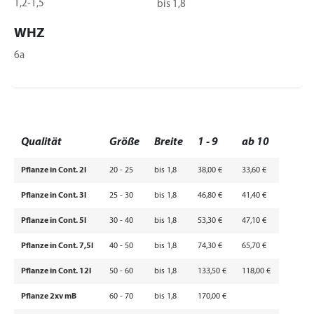
1,2-1,5
bis 1,8
WHZ
6a
Qualität
Größe
Breite
1 - 9
ab 10
Pflanze in Cont. 2l
20 - 25
bis 1,8
38,00 €
33,60 €
Pflanze in Cont. 3l
25 - 30
bis 1,8
46,80 €
41,40 €
Pflanze in Cont. 5l
30 - 40
bis 1,8
53,30 €
47,10 €
Pflanze in Cont. 7,5l
40 - 50
bis 1,8
74,30 €
65,70 €
Pflanze in Cont. 12l
50 - 60
bis 1,8
133,50 €
118,00 €
Pflanze 2xv mB
60 - 70
bis 1,8
170,00 €