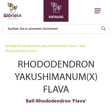
KATALOG
KAT
0
Katalog
Rhododendron yakushimanum(x) Flava – Ball-
a
Rhododendron ‚Flava‘
A
RHODODENDRON
F
l
YAKUSHIMANUM(X)
FLAVA
Ball-Rhododendron 'Flava'