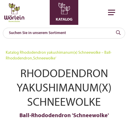
KATALOG
KAT
0
Katalog
Rhododendron yakushimanum(x) Schneewolke – Ball-
a
Rhododendron ‚Schneewolke‘
A
RHODODENDRON
F
l
YAKUSHIMANUM(X)
SCHNEEWOLKE
Ball-Rhododendron 'Schneewolke'