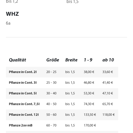
bis 1,2
bis 1,5
WHZ
6a
Qualität
Größe
Breite
1 - 9
ab 10
Pflanze in Cont. 2l
20 - 25
bis 1,5
38,00 €
33,60 €
Pflanze in Cont. 3l
25 - 30
bis 1,5
46,80 €
41,40 €
Pflanze in Cont. 5l
30 - 40
bis 1,5
53,30 €
47,10 €
Pflanze in Cont. 7,5l
40 - 50
bis 1,5
74,30 €
65,70 €
Pflanze in Cont. 12l
50 - 60
bis 1,5
133,50 €
118,00 €
Pflanze 2xv mB
60 - 70
bis 1,5
170,00 €