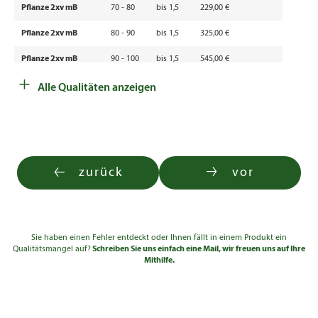
Pflanze 2xv mB
70 - 80
bis 1,5
229,00 €
Pflanze 2xv mB
80 - 90
bis 1,5
325,00 €
Pflanze 2xv mB
90 - 100
bis 1,5
545,00 €
+
Alle Qualitäten anzeigen
zurück
vor
Sie haben einen Fehler entdeckt oder Ihnen fällt in einem Produkt ein
Qualitätsmangel auf?
Schreiben Sie uns einfach eine Mail, wir freuen uns auf Ihre
Mithilfe.