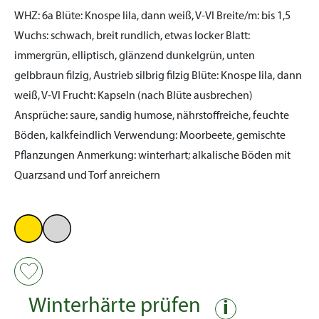
WHZ:
6a
Blüte:
Knospe lila, dann weiß, V-VI
Breite/m:
bis 1,5
Wuchs:
schwach, breit rundlich, etwas locker
Blatt:
immergrün, elliptisch, glänzend dunkelgrün, unten
gelbbraun filzig, Austrieb silbrig filzig
Blüte:
Knospe lila, dann
weiß, V-VI
Frucht:
Kapseln (nach Blüte ausbrechen)
Ansprüche:
saure, sandig humose, nährstoffreiche, feuchte
Böden, kalkfeindlich
Verwendung:
Moorbeete, gemischte
Pflanzungen
Anmerkung:
winterhart; alkalische Böden mit
Quarzsand und Torf anreichern
Winterhärte prüfen
i