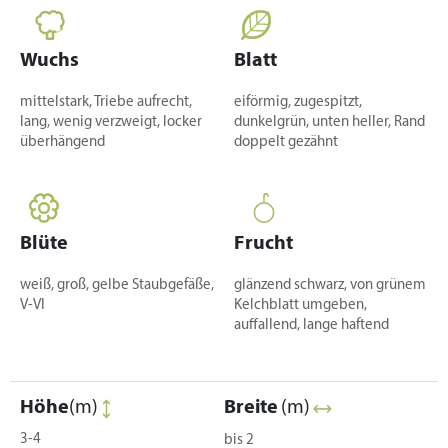
Wuchs
Blatt
mittelstark, Triebe aufrecht,
eiförmig, zugespitzt,
lang, wenig verzweigt, locker
dunkelgrün, unten heller, Rand
überhängend
doppelt gezähnt
Blüte
Frucht
weiß, groß, gelbe Staubgefäße,
glänzend schwarz, von grünem
V-VI
Kelchblatt umgeben,
auffallend, lange haftend
Höhe
(m)
Breite
(m)
3-4
bis 2