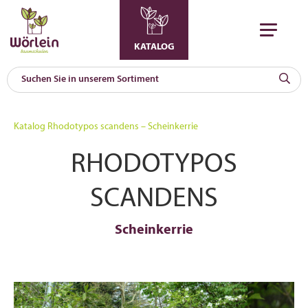
KATALOG
KAT
0
Katalog
Rhodotypos scandens – Scheinkerrie
a
RHODOTYPOS
A
F
l
SCANDENS
Scheinkerrie