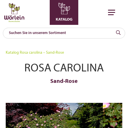
KATALOG
KAT
0
Katalog
Rosa carolina – Sand-Rose
a
ROSA CAROLINA
A
F
l
Sand-Rose