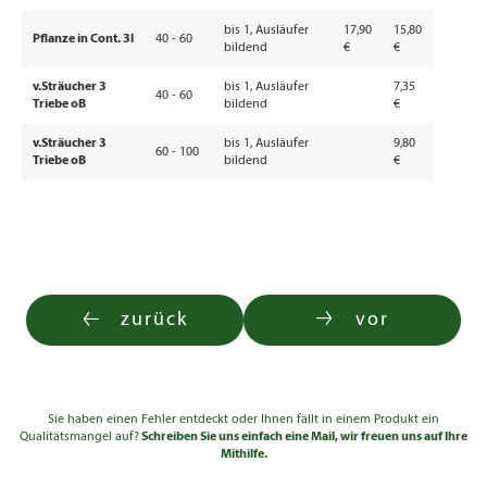
bis 1, Ausläufer
17,90
15,80
Pflanze in Cont. 3l
40 - 60
bildend
€
€
v.Sträucher 3
bis 1, Ausläufer
7,35
40 - 60
Triebe oB
bildend
€
v.Sträucher 3
bis 1, Ausläufer
9,80
60 - 100
Triebe oB
bildend
€
zurück
vor
Sie haben einen Fehler entdeckt oder Ihnen fällt in einem Produkt ein
Qualitätsmangel auf?
Schreiben Sie uns einfach eine Mail, wir freuen uns auf Ihre
Mithilfe.