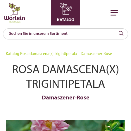
KATALOG
KAT
0
Katalog
Rosa damascena(x) Trigintipetala – Damaszener-Rose
a
ROSA DAMASCENA(X)
A
F
l
TRIGINTIPETALA
Damaszener-Rose