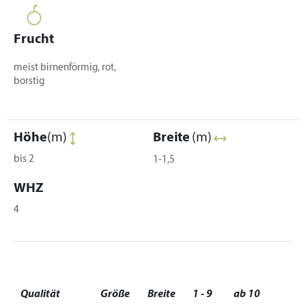
Frucht
meist birnenförmig, rot,
borstig
Höhe
(m)
Breite
(m)
bis 2
1-1,5
WHZ
4
Qualität
Größe
Breite
1 - 9
ab 10