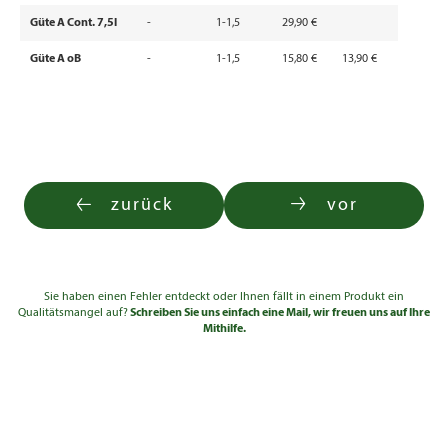
Güte A Cont. 7,5l
-
1-1,5
29,90 €
Güte A oB
-
1-1,5
15,80 €
13,90 €
zurück
vor
Sie haben einen Fehler entdeckt oder Ihnen fällt in einem Produkt ein
Qualitätsmangel auf?
Schreiben Sie uns einfach eine Mail, wir freuen uns auf Ihre
Mithilfe.