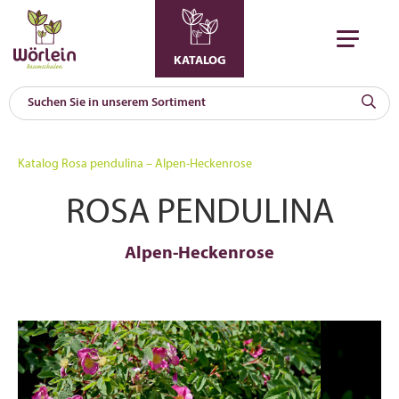
KATALOG
KAT
0
Katalog
Rosa pendulina – Alpen-Heckenrose
a
ROSA PENDULINA
A
F
l
Alpen-Heckenrose