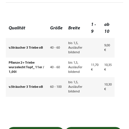
1 -
ab
Qualität
Größe
Breite
9
10
bis 1,5,
9,00
v.Sträucher 3 Triebe oB
40 - 60
Ausläufer
€
bildend
Pflanze 2+ Triebe
bis 1,5,
11,70
10,35
wurzelecht Topf_ 11er /
40 - 60
Ausläufer
€
€
1,00l
bildend
bis 1,5,
10,30
v.Sträucher 3 Triebe oB
60 - 100
Ausläufer
€
bildend