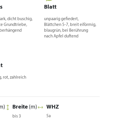
s
Blatt
ark, dicht buschig,
unpaarig gefiedert,
te Grundtriebe,
Blättchen 5-7, breit eiförmig,
überhängend
blaugrün, bei Berührung
nach Apfel duftend
t
, rot, zahlreich
m)
Breite
(m)
WHZ
5a
bis 3