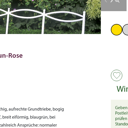
aun-Rose
Wi
Geben 
chig, aufrechte Grundtriebe, bogig
Postlei
, breit eiförmig, blaugrün, bei
prüfen 
Stando
 zahlreich
Ansprüche:
normaler