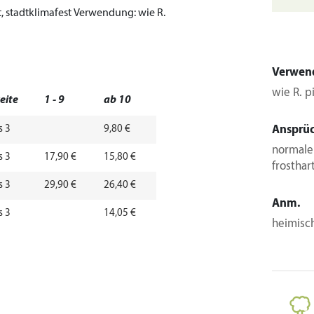
, stadtklimafest
Verwendung:
wie R.
Verwen
wie R. p
eite
1 - 9
ab 10
s 3
9,80 €
Ansprü
normaler
s 3
17,90 €
15,80 €
frosthar
s 3
29,90 €
26,40 €
Anm.
s 3
14,05 €
heimisch