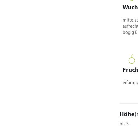
Wuch
mittelst
aufrech
bogig 
Fruch
eiförmig
Höhe
(
bis 3