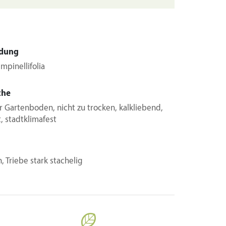
dung
impinellifolia
che
 Gartenboden, nicht zu trocken, kalkliebend,
t, stadtklimafest
, Triebe stark stachelig