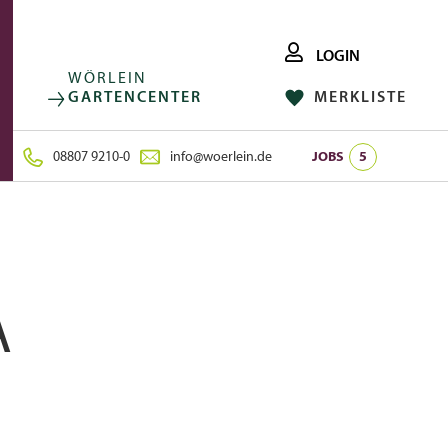
LOGIN
WÖRLEIN
GARTENCENTER
MERKLISTE
FACEBOOK
FOLGE UNS AUF:
INSTAGRAM
08807 9210-0
info@woerlein.de
JOBS
5
A