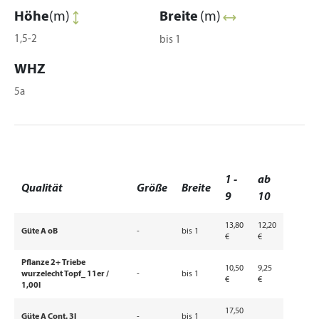
Höhe
(m)
Breite
(m)
1,5-2
bis 1
WHZ
5a
1 -
ab
Qualität
Größe
Breite
9
10
13,80
12,20
Güte A oB
-
bis 1
€
€
Pflanze 2+ Triebe
10,50
9,25
wurzelecht Topf_ 11er /
-
bis 1
€
€
1,00l
17,50
Güte A Cont. 3l
-
bis 1