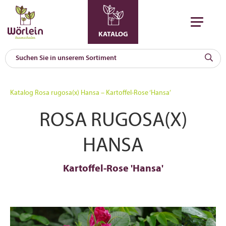
KATALOG
KAT
0
Katalog
Rosa rugosa(x) Hansa – Kartoffel-Rose ‘Hansa’
a
ROSA RUGOSA(X)
A
F
l
HANSA
Kartoffel-Rose 'Hansa'