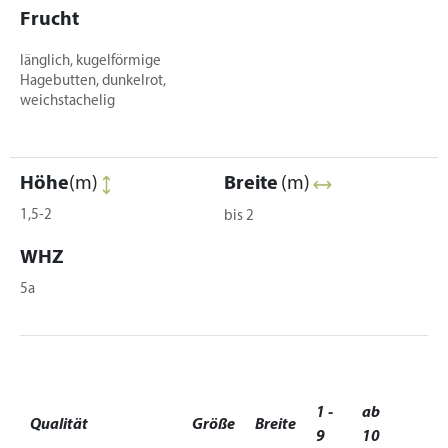
Frucht
länglich, kugelförmige
Hagebutten, dunkelrot,
weichstachelig
Höhe
(m)
Breite
(m)
1,5-2
bis 2
WHZ
5a
1 -
ab
Qualität
Größe
Breite
9
10