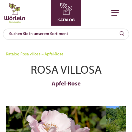
KATALOG
KAT
0
Katalog
Rosa villosa – Apfel-Rose
a
ROSA VILLOSA
A
F
l
Apfel-Rose