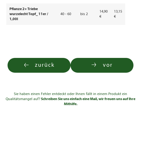
Pflanze 2+ Triebe
14,90
13,15
wurzelecht Topf_ 11er /
40 - 60
bis 2
€
€
1,00l
zurück
vor
Sie haben einen Fehler entdeckt oder Ihnen fällt in einem Produkt ein
Qualitätsmangel auf?
Schreiben Sie uns einfach eine Mail, wir freuen uns auf Ihre
Mithilfe.