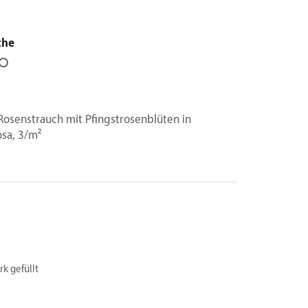
che
⭘
Rosenstrauch mit Pfingstrosenblüten in
osa, 3/m²
ark gefüllt