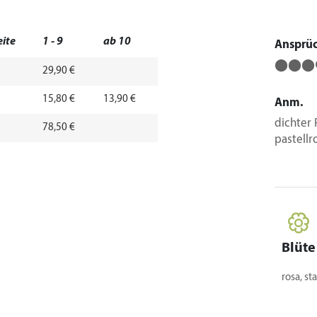
eite
1 - 9
ab 10
Ansprü
⬤⬤⬤
29,90 €
15,80 €
13,90 €
Anm.
dichter 
78,50 €
pastellr
Blüte
rosa, st