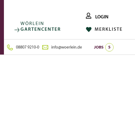
LOGIN
WÖRLEIN
GARTENCENTER
MERKLISTE
FACEBOOK
FOLGE UNS AUF:
INSTAGRAM
08807 9210-0
info@woerlein.de
JOBS
5