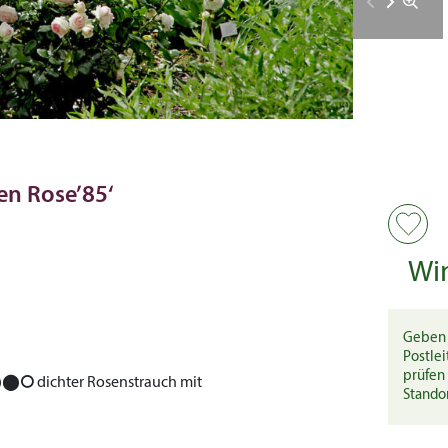
en Rose’85‘
Wi
Geben 
Postlei
prüfen 
⬤⬤⭘
dichter Rosenstrauch mit
Stando