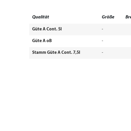
Qualität
Größe
Br
Güte A Cont. 5l
-
Güte A oB
-
Stamm Güte A Cont. 7,5l
-