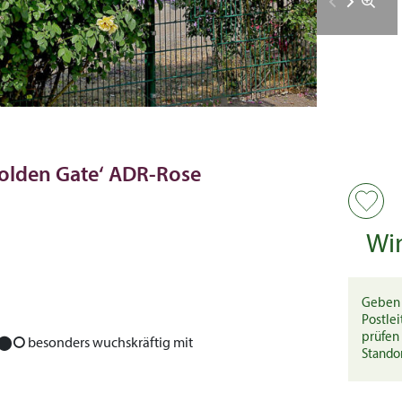
Golden Gate‘ ADR-Rose
Wi
Geben 
Postlei
prüfen 
⬤⭘
besonders wuchskräftig mit
Stando