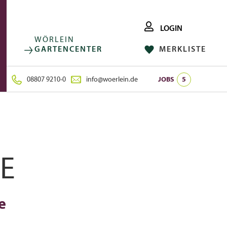
LOGIN
WÖRLEIN
GARTENCENTER
MERKLISTE
FACEBOOK
FOLGE UNS AUF:
INSTAGRAM
08807 9210-0
info@woerlein.de
JOBS
5
E
e