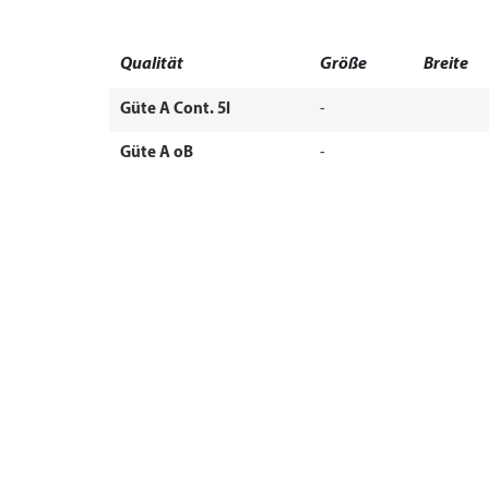
Qualität
Größe
Breite
Güte A Cont. 5l
-
Güte A oB
-