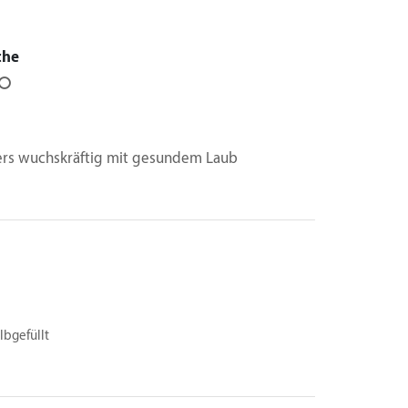
che
⭘
rs wuchskräftig mit gesundem Laub
lbgefüllt