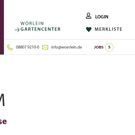
LOGIN
WÖRLEIN
GARTENCENTER
MERKLISTE
FACEBOOK
FOLGE UNS AUF:
INSTAGRAM
08807 9210-0
info@woerlein.de
JOBS
5
M
se