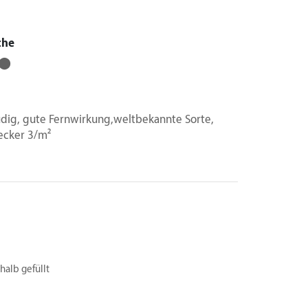
che
⬤
udig, gute Fernwirkung,weltbekannte Sorte,
cker 3/m²
 halb gefüllt