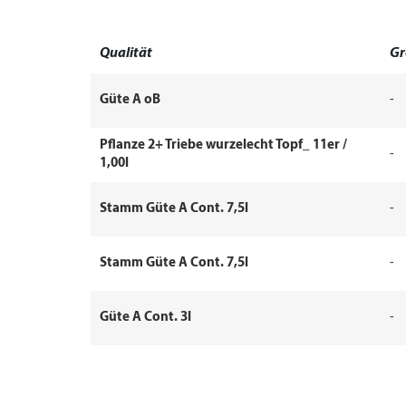
Qualität
Gr
Güte A oB
-
Pflanze 2+ Triebe wurzelecht Topf_ 11er /
-
1,00l
Stamm Güte A Cont. 7,5l
-
Stamm Güte A Cont. 7,5l
-
Güte A Cont. 3l
-