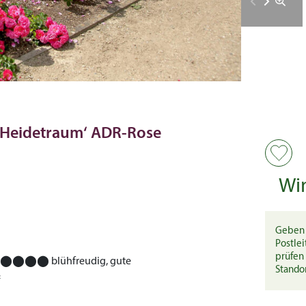
‚Heidetraum‘ ADR-Rose
Wi
Geben 
Postlei
prüfen 
⬤⬤⬤⬤
blühfreudig, gute
Stando
²