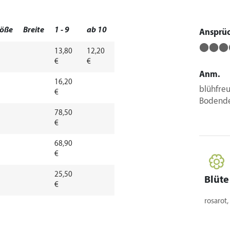
öße
Breite
1 - 9
ab 10
Ansprü
⬤⬤⬤
13,80
12,20
€
€
Anm.
16,20
blühfre
€
Bodende
78,50
€
68,90
€
25,50
Blüte
€
rosarot,